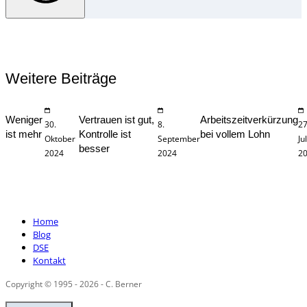
Weitere Beiträge
Weniger
Vertrauen ist gut,
Arbeitszeitverkürzung
30.
8.
27
ist mehr
Kontrolle ist
bei vollem Lohn
Oktober
September
Jul
besser
2024
2024
2
Home
Blog
DSE
Kontakt
Copyright © 1995 - 2026 - C. Berner