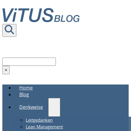
Seite durchsuchen
Suchen
×
Home
Blog
Denkweise
Leitgedanken
Lean Management