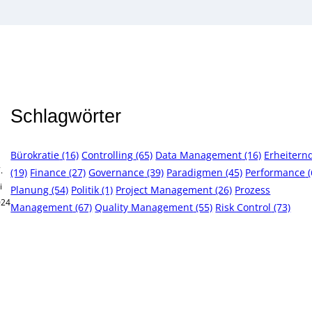
Schlagwörter
Bürokratie
(16)
Controlling
(65)
Data Management
(16)
Erheitern
.
(19)
Finance
(27)
Governance
(39)
Paradigmen
(45)
Performance
(
i
Planung
(54)
Politik
(1)
Project Management
(26)
Prozess
024
Management
(67)
Quality Management
(55)
Risk Control
(73)