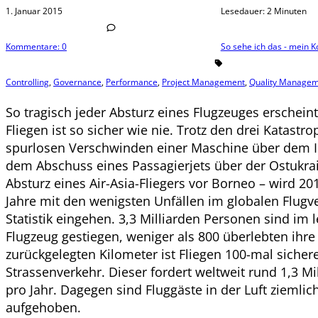
1. Januar 2015
Lesedauer: 2 Minuten
Kommentare: 0
So sehe ich das - mein
Controlling
,
Governance
,
Performance
,
Project Management
,
Quality Manage
So tragisch jeder Absturz eines Flugzeuges erscheint,
Fliegen ist so sicher wie nie. Trotz den drei Katast
spurlosen Verschwinden einer Maschine über dem 
dem Abschuss eines Passagierjets über der Ostukra
Absturz eines Air-Asia-Fliegers vor Borneo – wird 20
Jahre mit den wenigsten Unfällen im globalen Flugve
Statistik eingehen. 3,3 Milliarden Personen sind im le
Flugzeug gestiegen, weniger als 800 überlebten ihre 
zurückgelegten Kilometer ist Fliegen 100-mal sichere
Strassenverkehr. Dieser fordert weltweit rund 1,3 M
pro Jahr. Dagegen sind Fluggäste in der Luft ziemlic
aufgehoben.