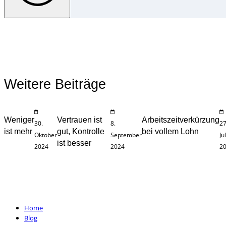
Weitere Beiträge
Weniger
Vertrauen ist
Arbeitszeitverkürzung
30.
8.
27
ist mehr
gut, Kontrolle
bei vollem Lohn
Oktober
September
Jul
ist besser
2024
2024
2
Home
Blog