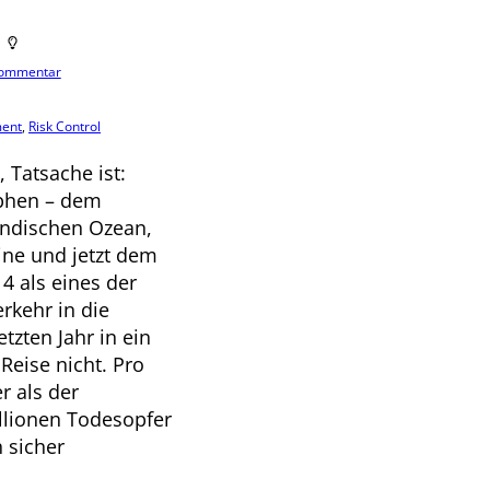
 Kommentar
ment
,
Risk Control
 Tatsache ist:
rophen – dem
Indischen Ozean,
ine und jetzt dem
14 als eines der
rkehr in die
tzten Jahr in ein
Reise nicht. Pro
r als der
illionen Todesopfer
h sicher