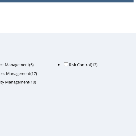
ect Management
(6)
Risk Control
(13)
ess Management
(17)
ity Management
(10)