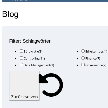
Blog
Filter: Schlagwörter
Bürokratie
(8)
Erheiterndes
(4)
Controlling
(11)
Finance
(7)
Data Management
(3)
Governance
(7)
Zurücksetzen